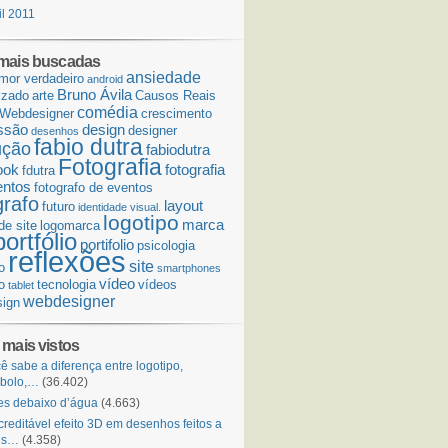
il 2011
mais buscadas
ansiedade
mor verdadeiro
android
Bruno Ávila
izado
arte
Causos Reais
comédia
Webdesigner
crescimento
ssão
design
designer
desenhos
fabio dutra
ução
fabiodutra
Fotografia
ook
fotografia
fdutra
entos
fotografo de eventos
grafo
layout
futuro
identidade visual.
logotipo
marca
de site
logomarca
portfólio
portifolio
psicologia
reflexões
site
o
smartphones
vídeo
o
tecnologia
vídeos
tablet
webdesigner
ign
 mais vistos
ê sabe a diferença entre logotipo,
mbolo,…
(36.402)
s debaixo d’água
(4.663)
creditável efeito 3D em desenhos feitos a
is…
(4.358)