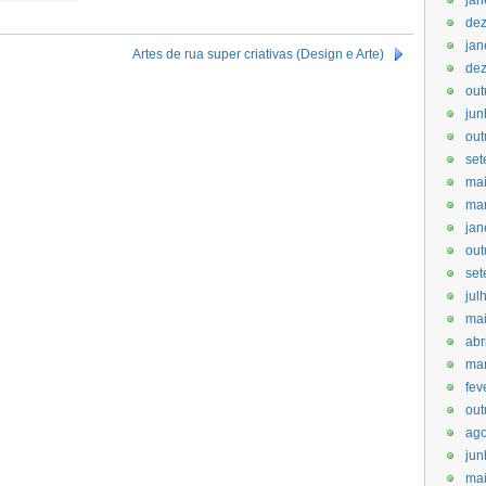
jan
de
jan
Artes de rua super criativas (Design e Arte)
de
out
jun
out
set
ma
ma
jan
out
set
jul
ma
abr
ma
fev
out
ago
jun
mai