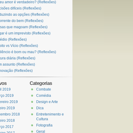
eu amor é verdadeiro? (Reflexões)
isões difíceis (Reflexões)
uzindo as opções (Reflexões)
orrente do bem (Reflexões)
sas que magoam (Reflexões)
ar é um imprevisto (Reflexões)
édio (Reflexões)
ito vs Vício (Reflexões)
ilêncio é bom ou mau? (Reflexões)
tura diária (Reflexões)
 assunto (Reflexões)
ovação (Reflexões)
vos
Categorias
il 2019
Combate
rço 2019
Comédia
ereiro 2019
Design e Arte
eiro 2019
Dica
zembro 2018
Entretenimento e
Cultura
eiro 2018
Fotografia
rço 2017
Geral