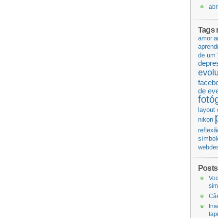
abr
Tags 
amor
a
aprend
de um 
depre
evol
faceb
de ev
fotó
layout 
nikon
reflexã
símbol
webdes
Posts
Voc
sí
Cãe
Ina
lap