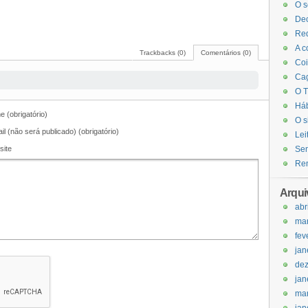
O s
Dec
Red
A c
Trackbacks (0)
Comentários (0)
Coi
Cag
O T
Háb
 (obrigatório)
O s
il (não será publicado) (obrigatório)
Lei
site
Sem
Ren
Arqui
abr
ma
fev
jan
de
jan
ma