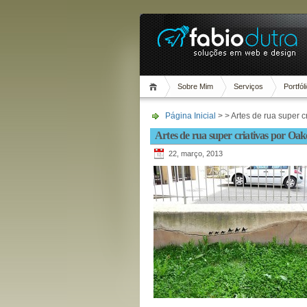
Sobre Mim
Serviços
Portfól
Página Inicial
> > Artes de rua super c
Artes de rua super criativas por Oa
22, março, 2013