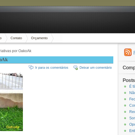
io
Contato
Orçamento
riativas por OakoAk
koAk
Compa
Ir para os comentários
Deixar um comentário
Posts
É f
Não
Fec
Com
Rec
Som
Opo
Ent