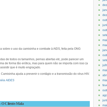
jan
de
jan
de
out
jun
out
set
ma
ma
 sobre o uso da camisinha e combate à AIDS, feita pela ONG
jan
out
das de todos os tamanhos, pernas abertas etc, pode parecer um
set
ema de forma tão erótica, mas para quem não se importa com isso (a
jul
ssistir que é muito engraçado.
ma
a Camisinha ajuda a prevenir o contágio e a transmissão do vírus HIV.
abr
péia AIDES
ma
fev
out
ago
jun
– O Cliente-Mala
mai