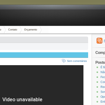
io
Contato
Orçamento
Compa
Sem comentários
Posts
É f
Não
Fec
Com
Rec
Som
Opo
Ent