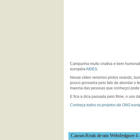
Campanha muito criativa e bem humorada
européia
AIDES
.
Nesse vídeo veremos pintos voando, bun
pouco grosseira pelo fato de abordar o t
maioria das pessoas que conheço) pode a
E fica a dica passada pelo filme, o uso d
Conheça todos os projetos da ONG euro
Causos Reais de um Webdesigner 4 