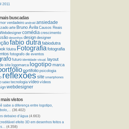
il 2011
mais buscadas
ansiedade
mor verdadeiro
android
Bruno Ávila
izado
arte
Causos Reais
comédia
Webdesigner
crescimento
ssão
design
designer
desenhos
fabio dutra
ução
fabiodutra
Fotografia
ook
fotografia
fdutra
entos
fotografo de eventos
grafo
layout
futuro
identidade visual.
logotipo
marca
de site
logomarca
portfólio
portifolio
psicologia
reflexões
site
o
smartphones
vídeo
o
tecnologia
vídeos
tablet
webdesigner
ign
 mais vistos
ê sabe a diferença entre logotipo,
mbolo,…
(36.402)
s debaixo d’água
(4.663)
creditável efeito 3D em desenhos feitos a
is…
(4.358)