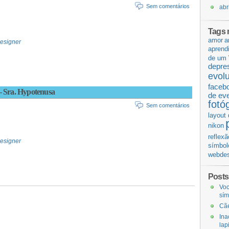
Sem comentários
abr
Tags 
amor
a
esigner
aprend
de um 
depre
evol
faceb
– Sra. Hypotenusa
de ev
fotó
Sem comentários
layout 
nikon
reflexã
esigner
símbol
webdes
Posts
Voc
sí
Cãe
Ina
lap