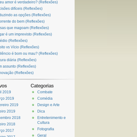
eu amor é verdadeiro? (Reflexões)
isões difíceis (Reflexões)
uzindo as opções (Reflexões)
orrente do bem (Reflexões)
sas que magoam (Reflexões)
ar é um imprevisto (Reflexões)
édio (Reflexões)
ito vs Vício (Reflexões)
ilêncio é bom ou mau? (Reflexões)
tura diária (Reflexões)
 assunto (Reflexões)
ovação (Reflexões)
vos
Categorias
il 2019
Combate
rço 2019
Comédia
ereiro 2019
Design e Arte
eiro 2019
Dica
zembro 2018
Entretenimento e
Cultura
eiro 2018
Fotografia
rço 2017
Geral