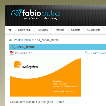
Sobre Mim
Serviços
Portfólio
Contato
Orçamento
Página Inicial
> > c3_cartao_frente
c3_cartao_frente
23, janeiro, 2013
Ir para os co
Cartão de visitas da C3 Soluções – Frente