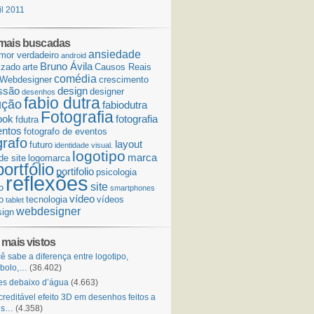
il 2011
mais buscadas
ansiedade
mor verdadeiro
android
Bruno Ávila
izado
arte
Causos Reais
comédia
Webdesigner
crescimento
ssão
design
designer
desenhos
fabio dutra
ução
fabiodutra
Fotografia
ook
fotografia
fdutra
entos
fotografo de eventos
grafo
layout
futuro
identidade visual.
logotipo
marca
de site
logomarca
portfólio
portifolio
psicologia
reflexões
site
o
smartphones
vídeo
o
tecnologia
vídeos
tablet
webdesigner
ign
 mais vistos
ê sabe a diferença entre logotipo,
mbolo,…
(36.402)
s debaixo d’água
(4.663)
creditável efeito 3D em desenhos feitos a
is…
(4.358)