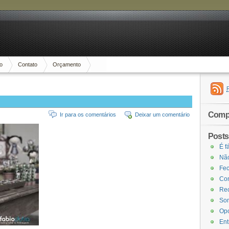
io
Contato
Orçamento
Compa
Ir para os comentários
Deixar um comentário
Posts
É f
Não
Fec
Com
Rec
Som
Opo
Ent