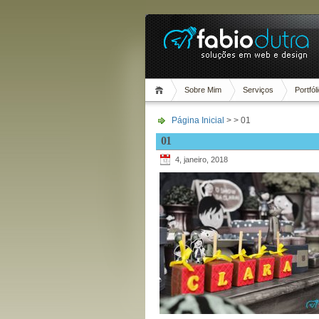
Sobre Mim
Serviços
Portfól
Página Inicial
> > 01
01
4, janeiro, 2018