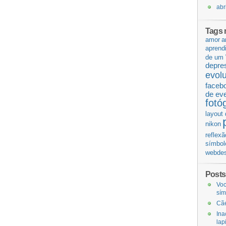
abr
Tags 
amor
a
aprend
de um 
depre
evol
faceb
de ev
fotó
layout 
nikon
reflexã
símbol
webdes
Posts
Voc
sí
Cãe
Ina
lap