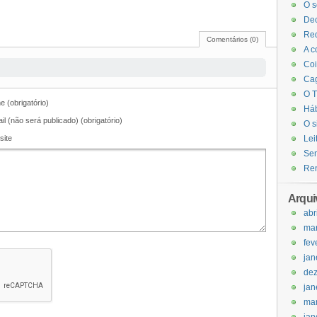
O s
Dec
Red
Comentários (0)
A c
Coi
Cag
O T
 (obrigatório)
Háb
il (não será publicado) (obrigatório)
O s
site
Lei
Sem
Ren
Arqui
abr
ma
fev
jan
de
jan
ma