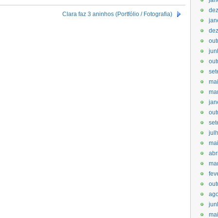
jan
de
Clara faz 3 aninhos (Portfólio / Fotografia)
jan
de
out
jun
out
set
ma
ma
jan
out
set
jul
ma
abr
ma
fev
out
ago
jun
mai