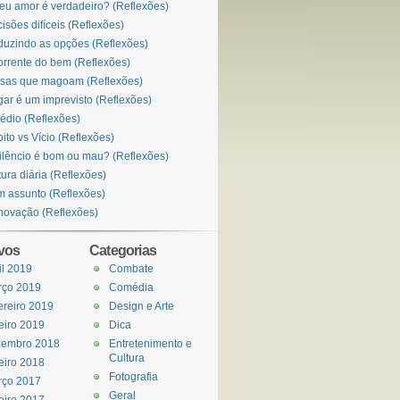
eu amor é verdadeiro? (Reflexões)
isões difíceis (Reflexões)
uzindo as opções (Reflexões)
orrente do bem (Reflexões)
sas que magoam (Reflexões)
ar é um imprevisto (Reflexões)
édio (Reflexões)
ito vs Vício (Reflexões)
ilêncio é bom ou mau? (Reflexões)
tura diária (Reflexões)
 assunto (Reflexões)
ovação (Reflexões)
vos
Categorias
il 2019
Combate
rço 2019
Comédia
ereiro 2019
Design e Arte
eiro 2019
Dica
zembro 2018
Entretenimento e
Cultura
eiro 2018
Fotografia
rço 2017
Geral