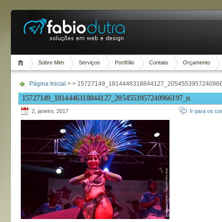
Sobre Mim
Serviços
Portfólio
Contato
Orçamento
Página Inicial
> > 15727149_1814446318844127_205455395724096
15727149_1814446318844127_2054553957240966197_n
2, janeiro, 2017
Ir para os co