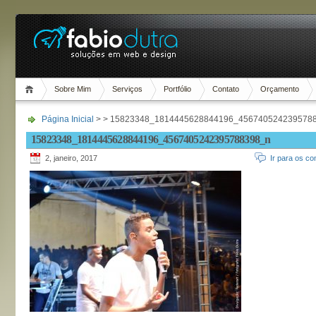
Sobre Mim
Serviços
Portfólio
Contato
Orçamento
Página Inicial
> > 15823348_1814445628844196_456740524239578
15823348_1814445628844196_4567405242395788398_n
2, janeiro, 2017
Ir para os co