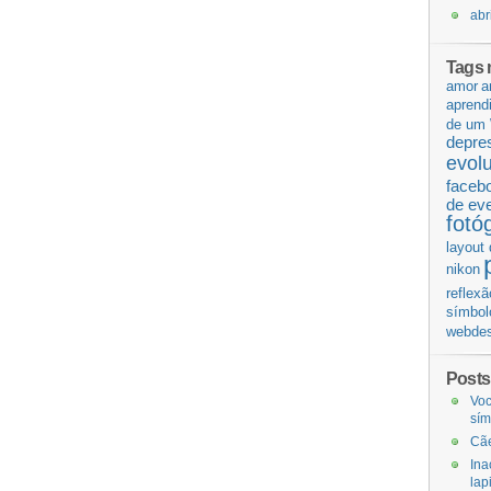
abr
Tags 
amor
a
aprend
de um 
depre
evol
faceb
de ev
fotó
layout 
nikon
reflexã
símbol
webdes
Posts
Voc
sí
Cãe
Ina
lap