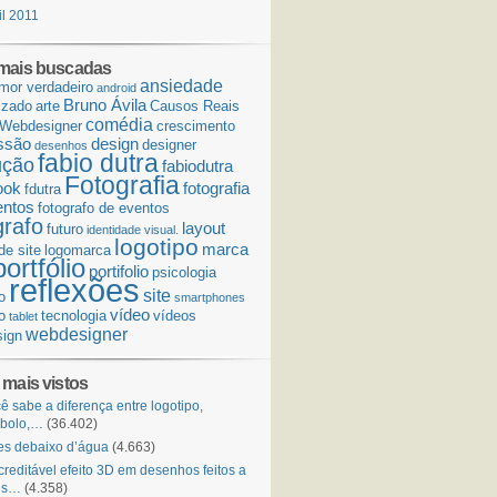
il 2011
mais buscadas
ansiedade
mor verdadeiro
android
Bruno Ávila
izado
arte
Causos Reais
comédia
Webdesigner
crescimento
ssão
design
designer
desenhos
fabio dutra
ução
fabiodutra
Fotografia
ook
fotografia
fdutra
entos
fotografo de eventos
grafo
layout
futuro
identidade visual.
logotipo
marca
de site
logomarca
portfólio
portifolio
psicologia
reflexões
site
o
smartphones
vídeo
o
tecnologia
vídeos
tablet
webdesigner
ign
 mais vistos
ê sabe a diferença entre logotipo,
mbolo,…
(36.402)
s debaixo d’água
(4.663)
creditável efeito 3D em desenhos feitos a
is…
(4.358)