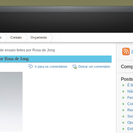
io
Contato
Orçamento
e ensaio feitos por Rosa de Jong
por Rosa de Jong
Compa
Ir para os comentários
Deixar um comentário
Posts
É f
Não
Fec
Com
Rec
Som
Opo
Ent