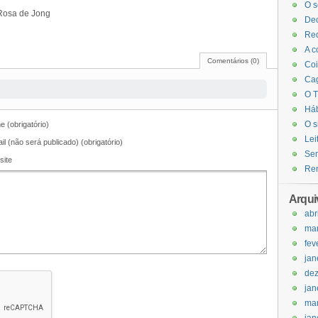
O s
 Rosa de Jong
Dec
Red
A c
Comentários (0)
Coi
Cag
O T
Háb
O s
 (obrigatório)
Lei
il (não será publicado) (obrigatório)
Sem
site
Ren
Arqui
abr
ma
fev
jan
de
jan
ma