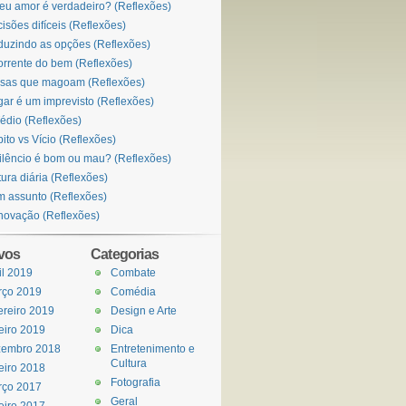
eu amor é verdadeiro? (Reflexões)
isões difíceis (Reflexões)
uzindo as opções (Reflexões)
orrente do bem (Reflexões)
sas que magoam (Reflexões)
ar é um imprevisto (Reflexões)
édio (Reflexões)
ito vs Vício (Reflexões)
ilêncio é bom ou mau? (Reflexões)
tura diária (Reflexões)
 assunto (Reflexões)
ovação (Reflexões)
vos
Categorias
il 2019
Combate
rço 2019
Comédia
ereiro 2019
Design e Arte
eiro 2019
Dica
zembro 2018
Entretenimento e
Cultura
eiro 2018
Fotografia
rço 2017
Geral