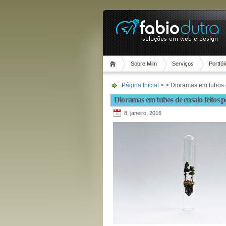
Sobre Mim
Serviços
Portfól
Página Inicial
> > Dioramas em tubos d
Dioramas em tubos de ensaio feitos 
8, janeiro, 2016