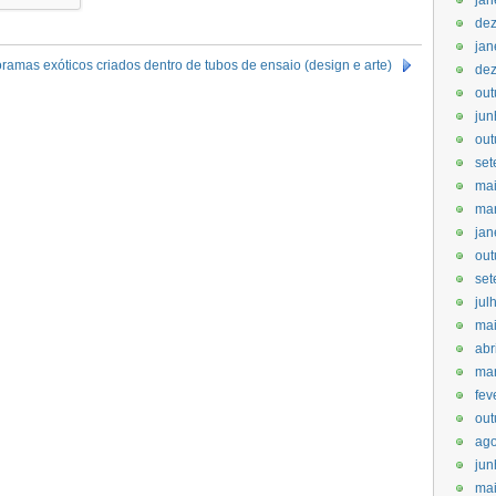
jan
de
jan
ramas exóticos criados dentro de tubos de ensaio (design e arte)
de
out
jun
out
set
ma
ma
jan
out
set
jul
ma
abr
ma
fev
out
ago
jun
mai