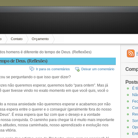
io
Contato
Orçamento
os homens é diferente do tempo de Deus. (Reflexões)
empo de Deus. (Reflexões)
Compa
Ir para os comentários
Deixar um comentário
icou se perguntando o que isso quer dizer?
Posts
ezes não queremos esperar, queremos tudo “para ontem”. Mas já
É f
ocê quer tivesse vindo no exato momento em que você quis, você o
Não
Fec
ido a nossa ansiedade não queremos esperar e acabamos por não
Com
Essa espera entre o querer e o conseguir (geralmente fora do nosso
Rec
eus”. É essa espera que faz com que o desejo e a vontade
 nossa conquista. O caminho para chegar lá é muito mais importante
Som
as atitudes, nossa caminhada, nosso aprendizado e evolução nos
Opo
a vitória.
Ent