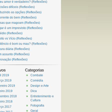
eu amor é verdadeiro? (Reflexões)
isões difíceis (Reflexões)
uzindo as opções (Reflexões)
orrente do bem (Reflexões)
sas que magoam (Reflexões)
ar é um imprevisto (Reflexões)
édio (Reflexões)
ito vs Vício (Reflexões)
ilêncio é bom ou mau? (Reflexões)
tura diária (Reflexões)
 assunto (Reflexões)
ovação (Reflexões)
vos
Categorias
il 2019
Combate
rço 2019
Comédia
ereiro 2019
Design e Arte
eiro 2019
Dica
zembro 2018
Entretenimento e
Cultura
eiro 2018
Fotografia
rço 2017
Geral