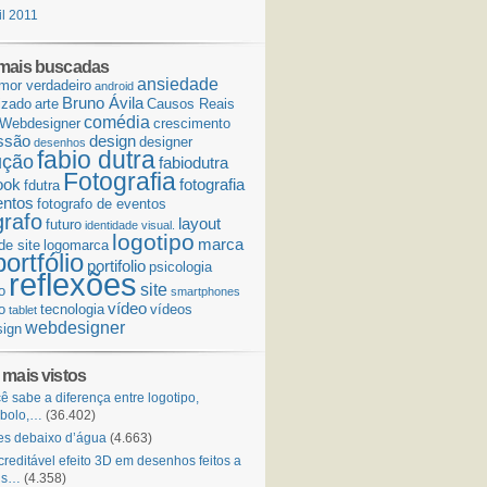
il 2011
mais buscadas
ansiedade
mor verdadeiro
android
Bruno Ávila
izado
arte
Causos Reais
comédia
Webdesigner
crescimento
ssão
design
designer
desenhos
fabio dutra
ução
fabiodutra
Fotografia
ook
fotografia
fdutra
entos
fotografo de eventos
grafo
layout
futuro
identidade visual.
logotipo
marca
de site
logomarca
portfólio
portifolio
psicologia
reflexões
site
o
smartphones
vídeo
o
tecnologia
vídeos
tablet
webdesigner
ign
 mais vistos
ê sabe a diferença entre logotipo,
mbolo,…
(36.402)
s debaixo d’água
(4.663)
creditável efeito 3D em desenhos feitos a
is…
(4.358)