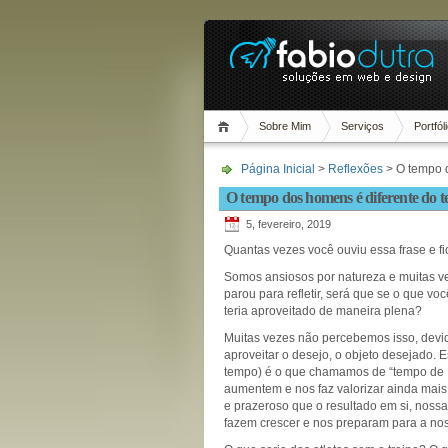
Sobre Mim
Serviços
Portfól
Página Inicial
>
Reflexões
> O tempo d
O tempo dos homens é diferente do t
5, fevereiro, 2019
Quantas vezes você ouviu essa frase e f
Somos ansiosos por natureza e muitas v
parou para refletir, será que se o que v
teria aproveitado de maneira plena?
Muitas vezes não percebemos isso, dev
aproveitar o desejo, o objeto desejado. 
tempo) é o que chamamos de “tempo de D
aumentem e nos faz valorizar ainda mais
e prazeroso que o resultado em si, noss
fazem crescer e nos preparam para a noss