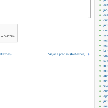
jan
de
jan
de
out
jun
out
set
ma
ma
jan
eflexões)
Viajar é preciso! (Reflexões)
out
set
jul
ma
abr
ma
fev
out
ago
jun
mai