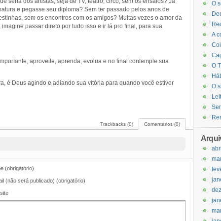
e seria dos artistas, seja de TV, teatro, circo, sem os ensaios? Já
O s
rmatura e pegasse seu diploma? Sem ter passado pelos anos de
Dec
festinhas, sem os encontros com os amigos? Muitas vezes o amor da
Red
magine passar direto por tudo isso e ir lá pro final, para sua
A c
Coi
Cag
mportante, aproveite, aprenda, evolua e no final contemple sua
O T
Háb
ra, é Deus agindo e adiando sua vitória para quando você estiver
O s
Lei
Sem
Ren
Trackbacks (0)
Comentários (0)
Arqui
abr
ma
 (obrigatório)
fev
jan
il (não será publicado) (obrigatório)
de
site
jan
ma