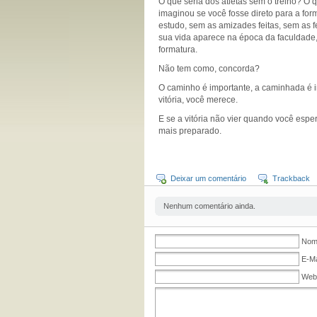
O que seria dos atletas sem o treino? O qu
imaginou se você fosse direto para a fo
estudo, sem as amizades feitas, sem as 
sua vida aparece na época da faculdade, i
formatura.
Não tem como, concorda?
O caminho é importante, a caminhada é i
vitória, você merece.
E se a vitória não vier quando você espe
mais preparado.
Deixar um comentário
Trackback
Nenhum comentário ainda.
Nome
E-Ma
Web