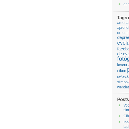
abr
Tags 
amor
a
aprend
de um 
depre
evol
faceb
de ev
fotó
layout 
nikon
reflexã
símbol
webdes
Posts
Voc
sí
Cãe
Ina
lap