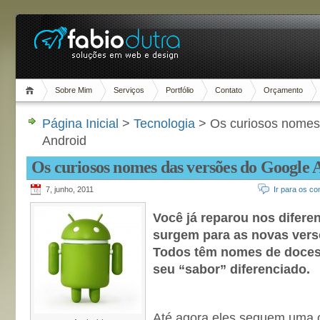
Sobre Mim
Serviços
Portfólio
Contato
Orçamento
Página Inicial
>
Tecnologia
> Os curiosos nomes
Android
Os curiosos nomes das versões do Google 
7, junho, 2011
Ir para os co
Você já reparou nos difer
surgem para as novas vers
Todos têm nomes de doce
seu “sabor” diferenciado.
Até agora eles seguem uma o