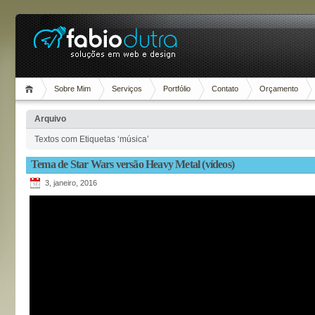
Sobre Mim
Serviços
Portfólio
Contato
Orçamento
Arquivo
Textos com Etiquetas ‘música’
Tema de Star Wars versão Heavy Metal (vídeos)
3, janeiro, 2016