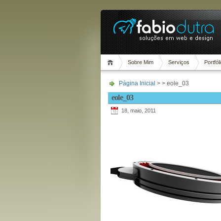
Sobre Mim
Serviços
Portfól
Página Inicial
> > eole_03
eole_03
18, maio, 2011