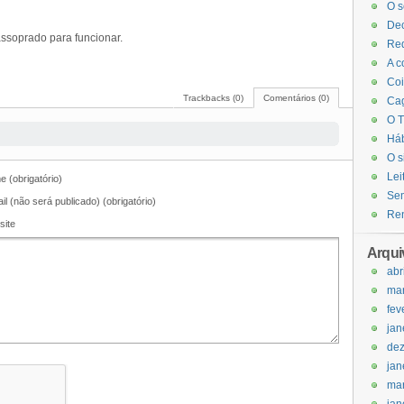
O s
Dec
assoprado para funcionar.
Red
A c
Coi
Trackbacks (0)
Comentários (0)
Cag
O T
Háb
O s
Lei
 (obrigatório)
Sem
il (não será publicado) (obrigatório)
Ren
site
Arqui
abr
ma
fev
jan
de
jan
ma