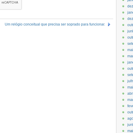
jan
de
jan
de
Um relógio conceitual que precisa ser soprado para funcionar.
out
jun
out
set
ma
ma
jan
out
set
jul
ma
abr
ma
fev
out
ago
jun
mai