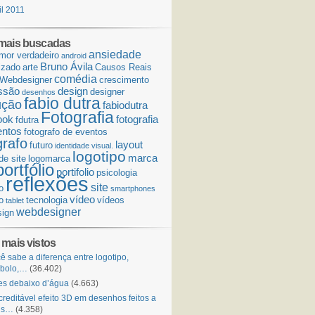
il 2011
mais buscadas
ansiedade
mor verdadeiro
android
Bruno Ávila
izado
arte
Causos Reais
comédia
Webdesigner
crescimento
ssão
design
designer
desenhos
fabio dutra
ução
fabiodutra
Fotografia
ook
fotografia
fdutra
entos
fotografo de eventos
grafo
layout
futuro
identidade visual.
logotipo
marca
de site
logomarca
portfólio
portifolio
psicologia
reflexões
site
o
smartphones
vídeo
o
tecnologia
vídeos
tablet
webdesigner
ign
 mais vistos
ê sabe a diferença entre logotipo,
mbolo,…
(36.402)
s debaixo d’água
(4.663)
creditável efeito 3D em desenhos feitos a
is…
(4.358)