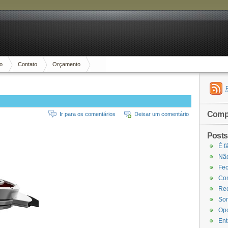
io
Contato
Orçamento
Compa
Ir para os comentários
Deixar um comentário
Posts
É f
Não
Fec
Com
Rec
Som
Opo
Ent