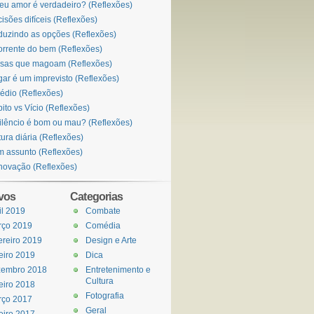
eu amor é verdadeiro? (Reflexões)
isões difíceis (Reflexões)
uzindo as opções (Reflexões)
orrente do bem (Reflexões)
sas que magoam (Reflexões)
ar é um imprevisto (Reflexões)
édio (Reflexões)
ito vs Vício (Reflexões)
ilêncio é bom ou mau? (Reflexões)
tura diária (Reflexões)
 assunto (Reflexões)
ovação (Reflexões)
vos
Categorias
il 2019
Combate
rço 2019
Comédia
ereiro 2019
Design e Arte
eiro 2019
Dica
zembro 2018
Entretenimento e
Cultura
eiro 2018
Fotografia
rço 2017
Geral