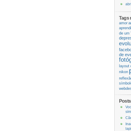
abr
Tags 
amor
a
aprend
de um 
depre
evol
faceb
de ev
fotó
layout 
nikon
reflexã
símbol
webdes
Posts
Voc
sí
Cãe
Ina
lap