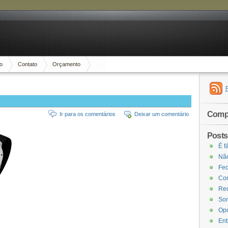
io
Contato
Orçamento
Compa
Ir para os comentários
Deixar um comentário
Posts
É f
Não
Fec
Com
Rec
Som
Opo
Ent