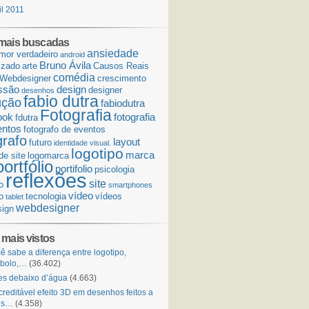
il 2011
mais buscadas
ansiedade
mor verdadeiro
android
Bruno Ávila
izado
arte
Causos Reais
comédia
Webdesigner
crescimento
ssão
design
designer
desenhos
fabio dutra
ução
fabiodutra
Fotografia
ook
fotografia
fdutra
entos
fotografo de eventos
grafo
layout
futuro
identidade visual.
logotipo
marca
de site
logomarca
portfólio
portifolio
psicologia
reflexões
site
o
smartphones
vídeo
o
tecnologia
vídeos
tablet
webdesigner
ign
 mais vistos
ê sabe a diferença entre logotipo,
mbolo,…
(36.402)
s debaixo d’água
(4.663)
creditável efeito 3D em desenhos feitos a
is…
(4.358)