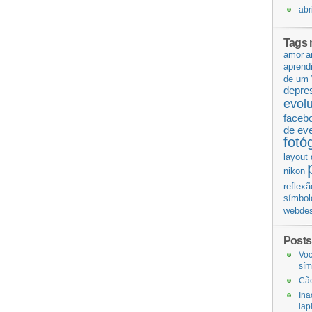
abr
Tags 
amor
a
aprend
de um 
depre
evol
faceb
de ev
fotó
layout 
nikon
reflexã
símbol
webdes
Posts
Voc
sí
Cãe
Ina
lap