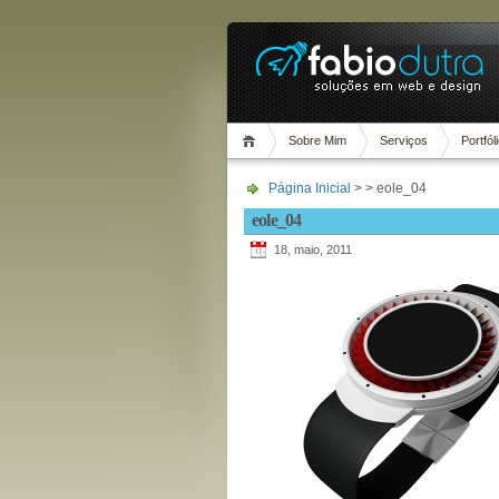
Sobre Mim
Serviços
Portfól
Página Inicial
> > eole_04
eole_04
18, maio, 2011