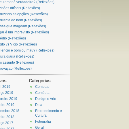
eu amor é verdadeiro? (Reflexões)
isões difíceis (Reflexões)
uzindo as opções (Reflexões)
orrente do bem (Reflexões)
sas que magoam (Reflexões)
ar é um imprevisto (Reflexões)
édio (Reflexões)
ito vs Vício (Reflexões)
ilêncio é bom ou mau? (Reflexões)
tura diária (Reflexões)
 assunto (Reflexões)
ovação (Reflexões)
vos
Categorias
il 2019
Combate
rço 2019
Comédia
ereiro 2019
Design e Arte
eiro 2019
Dica
zembro 2018
Entretenimento e
Cultura
eiro 2018
Fotografia
rço 2017
Geral