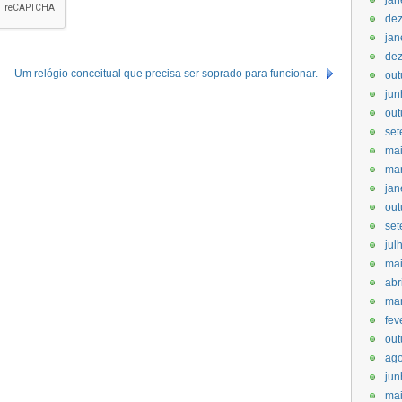
jan
de
jan
de
Um relógio conceitual que precisa ser soprado para funcionar.
out
jun
out
set
ma
ma
jan
out
set
jul
ma
abr
ma
fev
out
ago
jun
mai