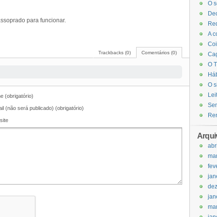
O s
Dec
assoprado para funcionar.
Red
A c
Coi
Trackbacks (0)
Comentários (0)
Cag
O T
Háb
O s
Lei
 (obrigatório)
Sem
il (não será publicado) (obrigatório)
Ren
site
Arqui
abr
ma
fev
jan
de
jan
ma