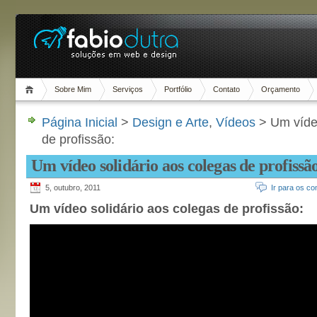
Sobre Mim
Serviços
Portfólio
Contato
Orçamento
Página Inicial
>
Design e Arte
,
Vídeos
> Um vídeo
de profissão:
Um vídeo solidário aos colegas de profissã
5, outubro, 2011
Ir para os co
Um vídeo solidário aos colegas de profissão: