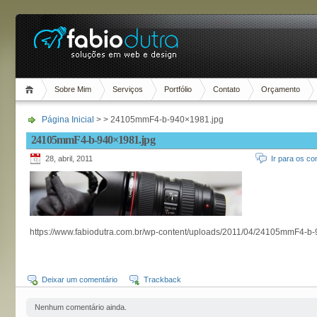
Sobre Mim
Serviços
Portfólio
Contato
Orçamento
Página Inicial
> > 24105mmF4-b-940×1981.jpg
24105mmF4-b-940×1981.jpg
28, abril, 2011
Ir para os co
https://www.fabiodutra.com.br/wp-content/uploads/2011/04/24105mmF4-b
Deixar um comentário
Trackback
Nenhum comentário ainda.