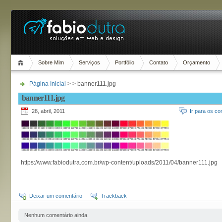
Sobre Mim
Serviços
Portfólio
Contato
Orçamento
Página Inicial
> > banner111.jpg
banner111.jpg
28, abril, 2011
Ir para os co
https://www.fabiodutra.com.br/wp-content/uploads/2011/04/banner111.jpg
Deixar um comentário
Trackback
Nenhum comentário ainda.