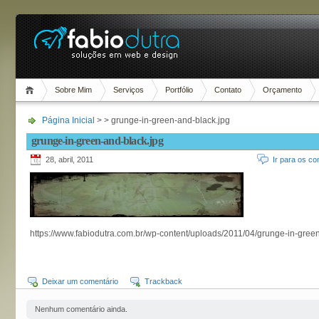
Sobre Mim
Serviços
Portfólio
Contato
Orçamento
Página Inicial
> > grunge-in-green-and-black.jpg
grunge-in-green-and-black.jpg
28, abril, 2011
Ir para os co
https://www.fabiodutra.com.br/wp-content/uploads/2011/04/grunge-in-gree
Deixar um comentário
Trackback
Nenhum comentário ainda.